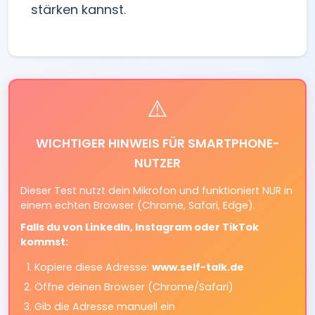
stärken kannst.
⚠️
WICHTIGER HINWEIS FÜR SMARTPHONE-
NUTZER
Dieser Test nutzt dein Mikrofon und funktioniert NUR in
einem echten Browser (Chrome, Safari, Edge).
Falls du von LinkedIn, Instagram oder TikTok
kommst:
Kopiere diese Adresse:
www.self-talk.de
Öffne deinen Browser (Chrome/Safari)
Gib die Adresse manuell ein